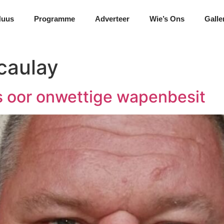
Nuus
Programme
Adverteer
Wie’s Ons
Galle
caulay
s oor onwettige wapenbesit