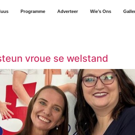
Nuus
Programme
Adverteer
Wie’s Ons
Galle
teun vroue se welstand