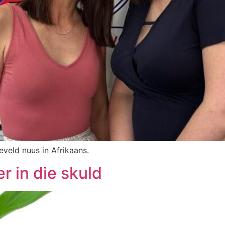
eveld nuus in Afrikaans.
r in die skuld