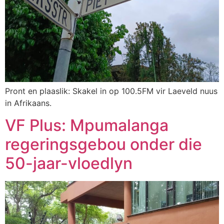
Pront en plaaslik: Skakel in op 100.5FM vir Laeveld nuus
in Afrikaans.
VF Plus: Mpumalanga
regeringsgebou onder die
50-jaar-vloedlyn