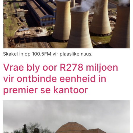
Skakel in op 100.5FM vir plaaslike nuus.
Vrae bly oor R278 miljoen
vir ontbinde eenheid in
premier se kantoor