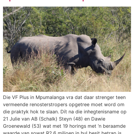
Die VF Plus in Mpumalanga vra dat daar strenger teen
vermeende renosterstropers opgetree moet word om
die praktyk hok te slaan. Dít na die inhegtenisname op
21 Julie van AB (Schalk) Steyn (48) en Dawie
Groenewald (53) wat met 19 horings met ‘n beraamde
waarde van sowat R2,6 miljoen in hul besit betrap is.