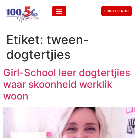
LUISTER NOU
Etiket:
tween-
dogtertjies
Girl-School leer dogtertjies
waar skoonheid werklik
woon