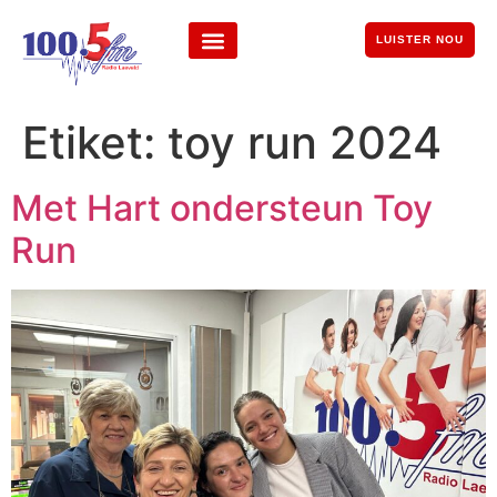
LUISTER NOU
Etiket:
toy run 2024
Met Hart ondersteun Toy
Run