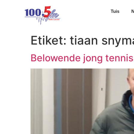
Tuis
Etiket:
tiaan snym
Belowende jong tennis