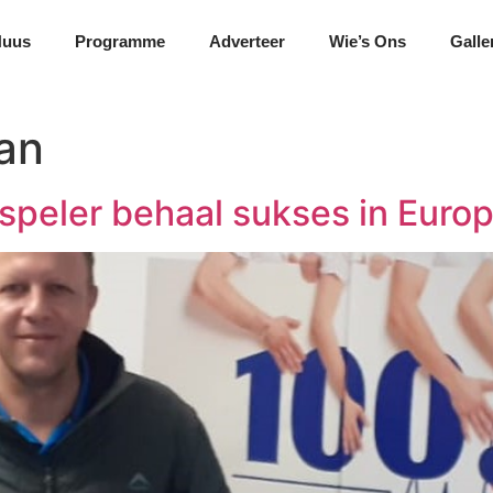
Nuus
Programme
Adverteer
Wie’s Ons
Galle
an
speler behaal sukses in Euro