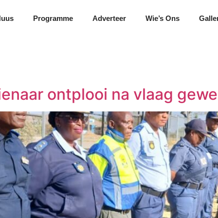
Nuus
Programme
Adverteer
Wie’s Ons
Galle
Pienaar ontplooi na vlaag gew