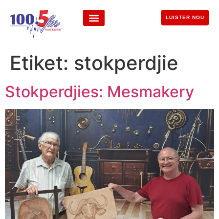
LUISTER NOU
Etiket:
stokperdjie
Stokperdjies: Mesmakery