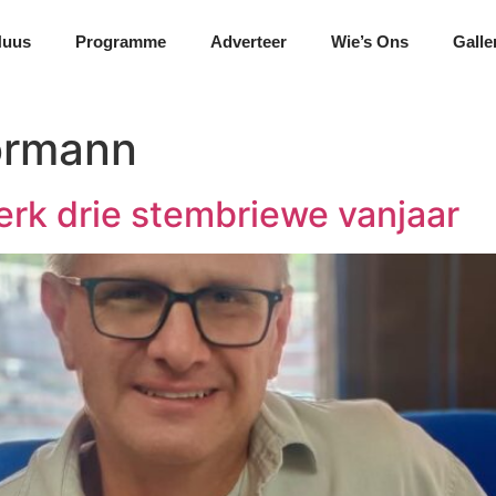
Nuus
Programme
Adverteer
Wie’s Ons
Galle
ormann
erk drie stembriewe vanjaar