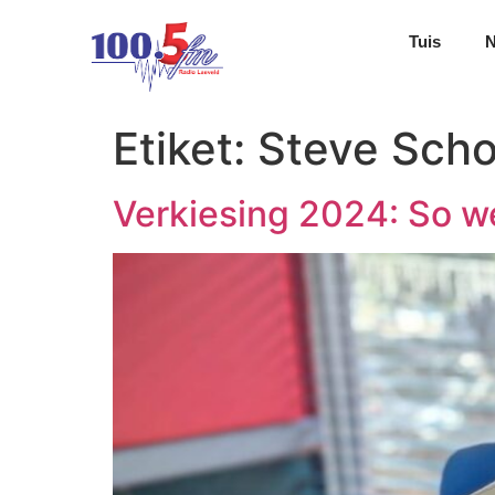
Tuis
Etiket:
Steve Sch
Verkiesing 2024: So w