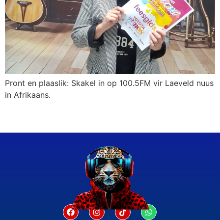
Pront en plaaslik: Skakel in op 100.5FM vir Laeveld nuus
in Afrikaans.