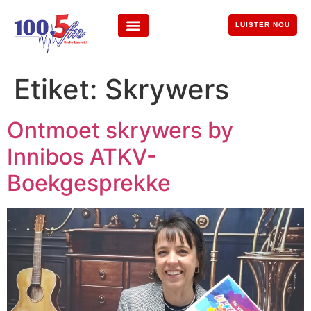
LUISTER NOU
Etiket:
Skrywers
Ontmoet skrywers by
Innibos ATKV-
Boekgesprekke