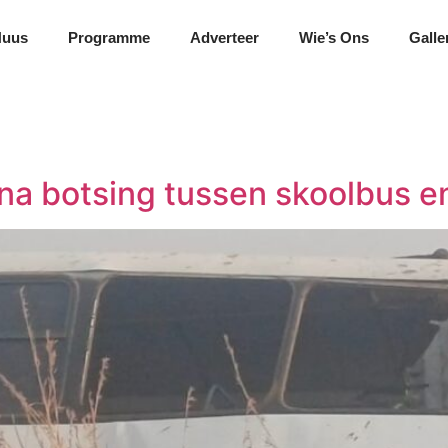
Nuus
Programme
Adverteer
Wie’s Ons
Galle
a botsing tussen skoolbus en