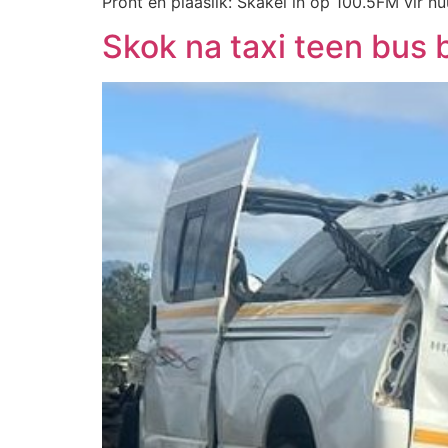
Pront en plaaslik: Skakel in op 100.5FM vir nu
Skok na taxi teen bus 