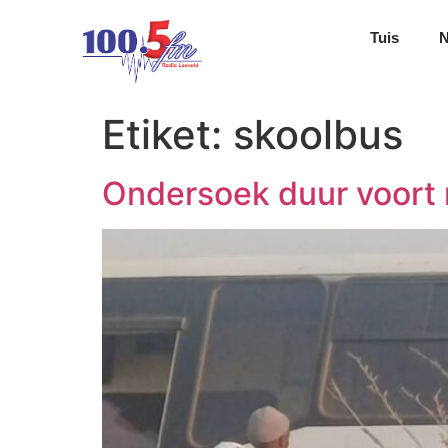
Tuis
Etiket:
skoolbus
Ondersoek duur voort n