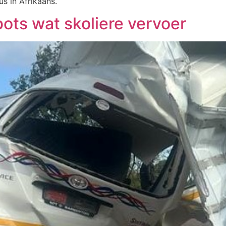
us in Afrikaans.
bots wat skoliere vervoer