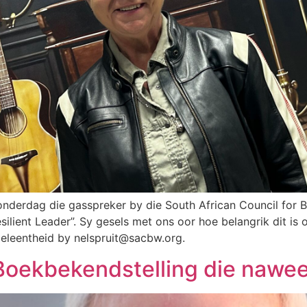
 Donderdag die gasspreker by die South African Council fo
ilient Leader”. Sy gesels met ons oor hoe belangrik dit is 
geleentheid by
nelspruit@sacbw.org
.
 Boekbekendstelling die nawe