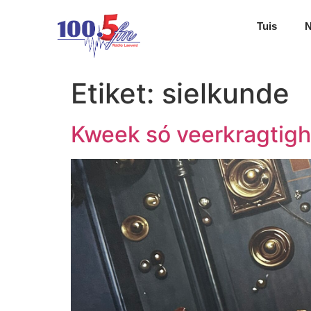
Tuis
Etiket:
sielkunde
Kweek só veerkragtigh