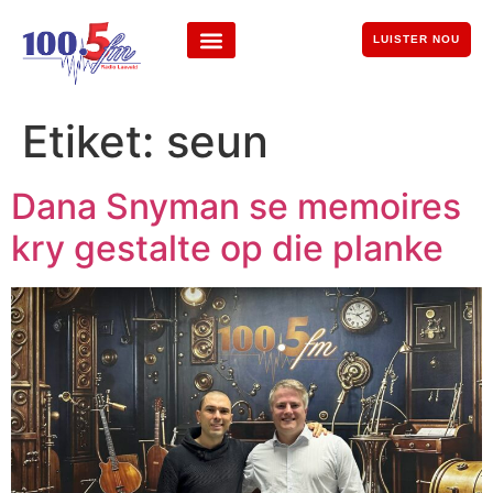
LUISTER NOU
Etiket:
seun
Dana Snyman se memoires
kry gestalte op die planke