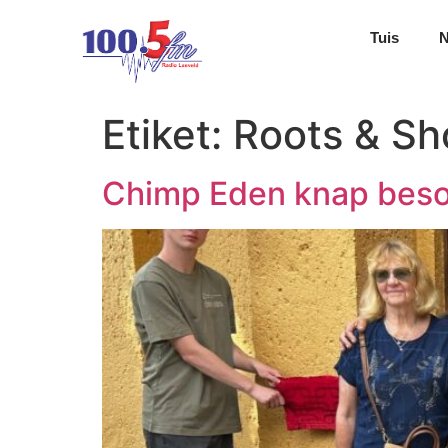
Tuis
Etiket:
Roots & Sh
Chimp Eden knap beso