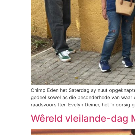
Chimp Eden het Saterdag sy nuut opgeknapte 
gedeel sowel as die besonderhede van waar en
raadsvoorsitter, Evelyn Deiner, het ‘n oorsig 
Wêreld vleilande-dag