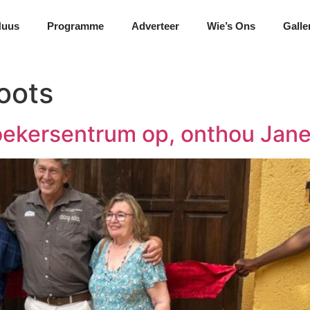
Nuus
Programme
Adverteer
Wie’s Ons
Galle
oots
ekersentrum op, onthou Jane