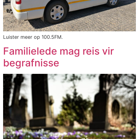
Luister meer op 100.5FM.
Familielede mag reis vir
begrafnisse