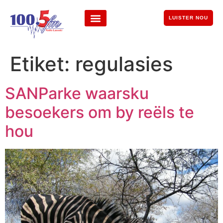
LUISTER NOU
Etiket:
regulasies
SANParke waarsku
besoekers om by reëls te
hou