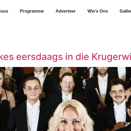
Nuus
Programme
Adverteer
Wie’s Ons
Galle
es eersdaags in die Krugerwi