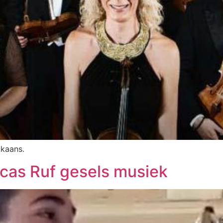
ikaans.
ucas Ruf gesels musiek