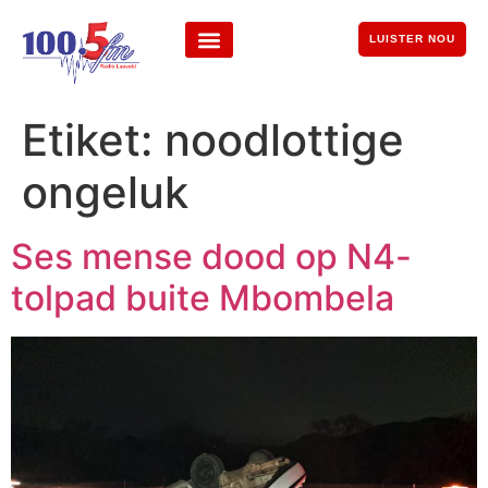
LUISTER NOU
Etiket:
noodlottige
ongeluk
Ses mense dood op N4-
tolpad buite Mbombela