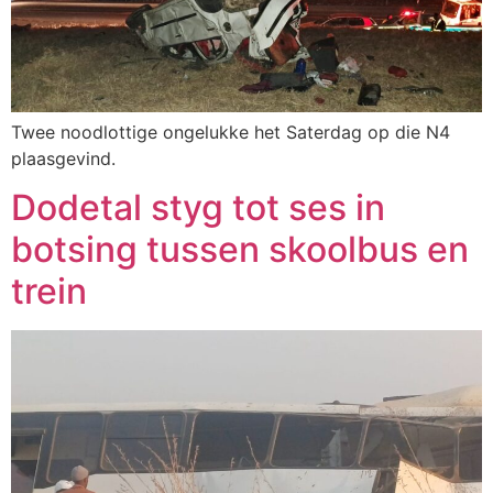
Twee noodlottige ongelukke het Saterdag op die N4
plaasgevind.
Dodetal styg tot ses in
botsing tussen skoolbus en
trein