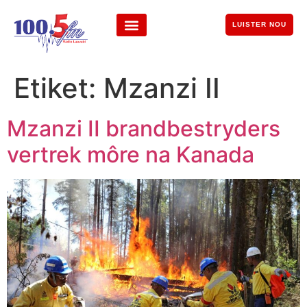
LUISTER NOU
Etiket:
Mzanzi II
Mzanzi II brandbestryders
vertrek môre na Kanada