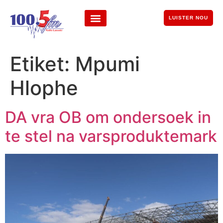
LUISTER NOU
Etiket:
Mpumi
Hlophe
DA vra OB om ondersoek in
te stel na varsproduktemark