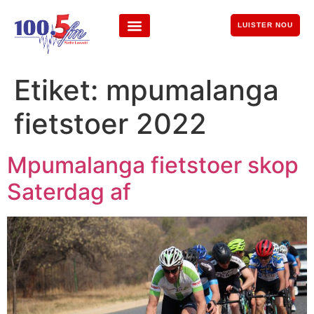
LUISTER NOU
Etiket:
mpumalanga
fietstoer 2022
Mpumalanga fietstoer skop
Saterdag af