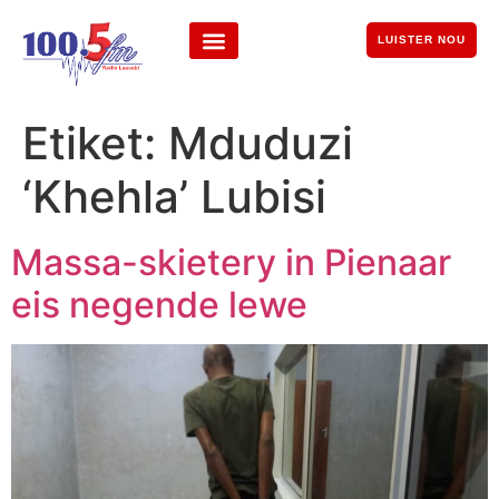
LUISTER NOU
Etiket:
Mduduzi
‘Khehla’ Lubisi
Massa-skietery in Pienaar
eis negende lewe