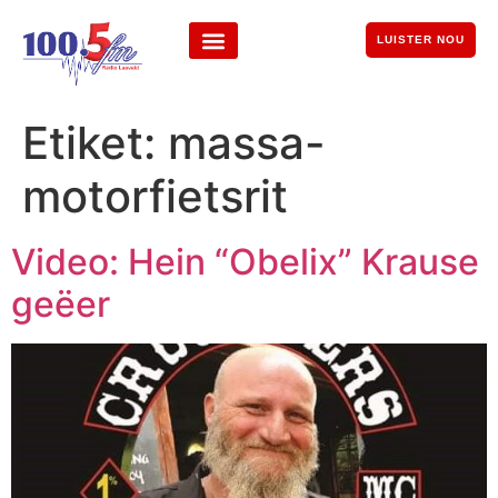
LUISTER NOU
Etiket:
massa-
motorfietsrit
Video: Hein “Obelix” Krause
geëer