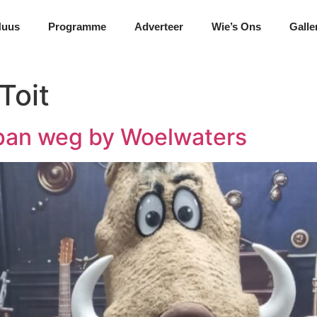
Nuus
Programme
Adverteer
Wie’s Ons
Galle
Toit
span weg by Woelwaters