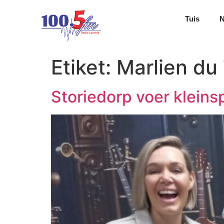
Tuis
Etiket:
Marlien du 
Storiedorp voer klein