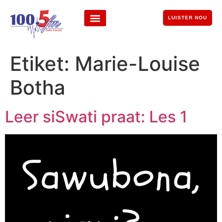
LUISTER NOU
Etiket:
Marie-Louise
Botha
Leer siSwati praat: Les 1