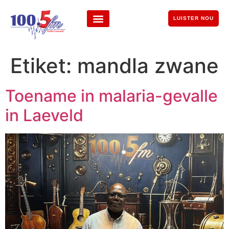
LUISTER NOU
Etiket:
mandla zwane
Toename in malaria-gevalle
in Laeveld