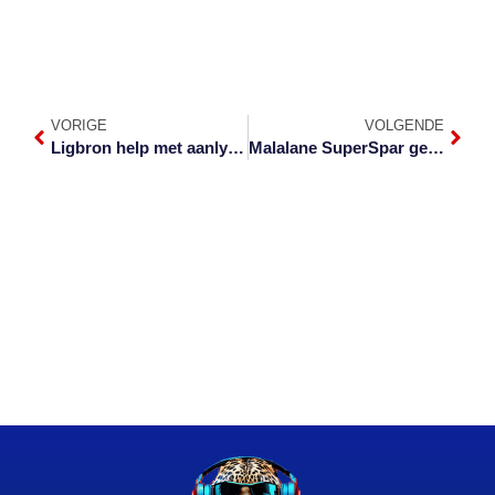
VORIGE
VOLGENDE
Ligbron help met aanlyn-lesse
Malalane SuperSpar gereed vir heropening