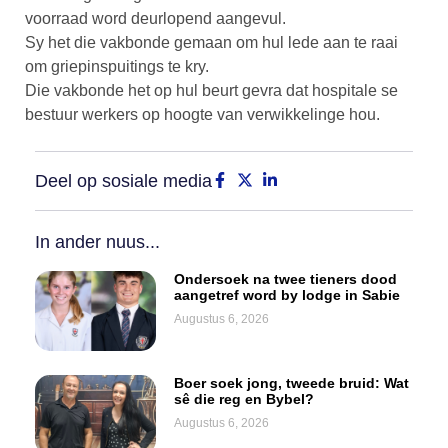
voorraad word deurlopend aangevul.
Sy het die vakbonde gemaan om hul lede aan te raai
om griepinspuitings te kry.
Die vakbonde het op hul beurt gevra dat hospitale se
bestuur werkers op hoogte van verwikkelinge hou.
Deel op sosiale media
In ander nuus...
Ondersoek na twee tieners dood
aangetref word by lodge in Sabie
Augustus 6, 2026
Boer soek jong, tweede bruid: Wat
sê die reg en Bybel?
Augustus 6, 2026