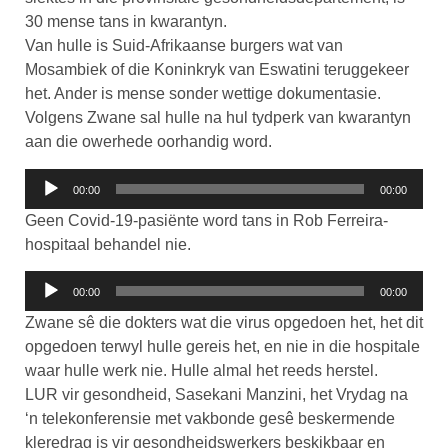
30 mense tans in kwarantyn.
Van hulle is Suid-Afrikaanse burgers wat van
Mosambiek of die Koninkryk van Eswatini teruggekeer
het. Ander is mense sonder wettige dokumentasie.
Volgens Zwane sal hulle na hul tydperk van kwarantyn
aan die owerhede oorhandig word.
Klankspeler
00:00
00:00
Geen Covid-19-pasiënte word tans in Rob Ferreira-
hospitaal behandel nie.
Klankspeler
00:00
00:00
Zwane sê die dokters wat die virus opgedoen het, het dit
opgedoen terwyl hulle gereis het, en nie in die hospitale
waar hulle werk nie. Hulle almal het reeds herstel.
LUR vir gesondheid, Sasekani Manzini, het Vrydag na
‘n telekonferensie met vakbonde gesê beskermende
kleredrag is vir gesondheidswerkers beskikbaar en