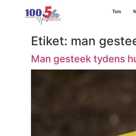
Tuis
Etiket:
man geste
Man gesteek tydens hu