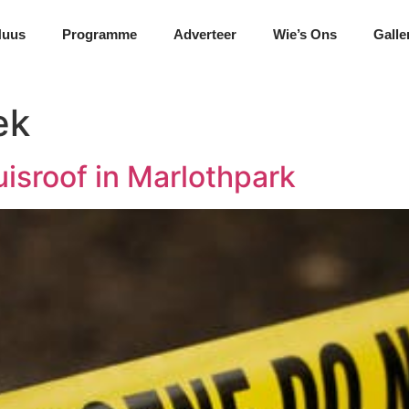
Nuus
Programme
Adverteer
Wie’s Ons
Galle
ek
isroof in Marlothpark