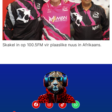
Skakel in op 100.5FM vir plaaslike nuus in Afrikaans.