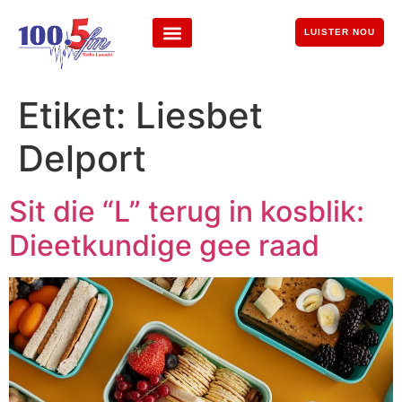
LUISTER NOU
Etiket:
Liesbet
Delport
Sit die “L” terug in kosblik:
Dieetkundige gee raad