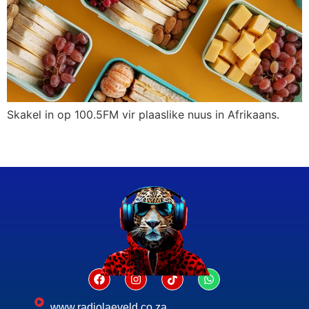
Skakel in op 100.5FM vir plaaslike nuus in Afrikaans.
www.radiolaeveld.co.za