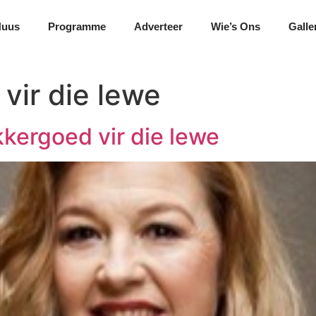
Nuus
Programme
Adverteer
Wie’s Ons
Galle
vir die lewe
kergoed vir die lewe