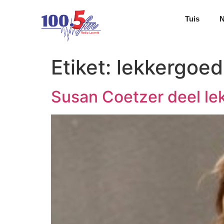
Tuis
Etiket:
lekkergoed 
Susan Coetzer deel lek