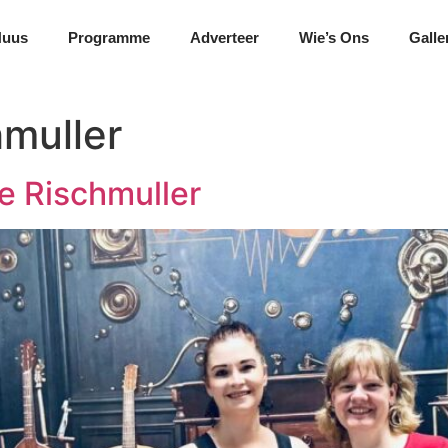
Nuus
Programme
Adverteer
Wie’s Ons
Galle
hmuller
e Rischmuller