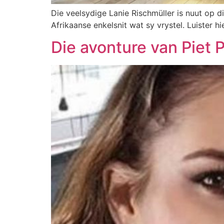
Die veelsydige Lanie Rischmüller is nuut op 
Afrikaanse enkelsnit wat sy vrystel. Luister hie
Die avonture van Piet