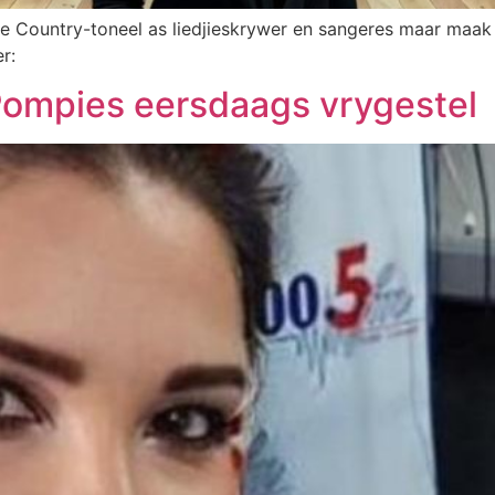
die Country-toneel as liedjieskrywer en sangeres maar maak
r:
 Pompies eersdaags vrygestel