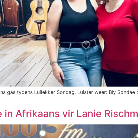
ns gas tydens Luilekker Sondag. Luister weer: Bly Sondae 
e in Afrikaans vir Lanie Rischm