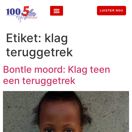
LUISTER NOU
Etiket:
klag
teruggetrek
Bontle moord: Klag teen
een teruggetrek