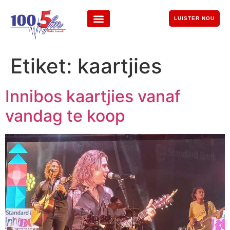
LUISTER NOU
Etiket:
kaartjies
Innibos kaartjies vanaf
vandag te koop