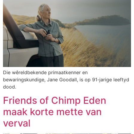
Die wêreldbekende primaatkenner en
bewaringskundige, Jane Goodall, is op 91-jarige leeftyd
dood.
Friends of Chimp Eden
maak korte mette van
verval