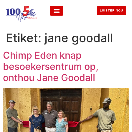
LUISTER NOU
Etiket:
jane goodall
Chimp Eden knap
besoekersentrum op,
onthou Jane Goodall