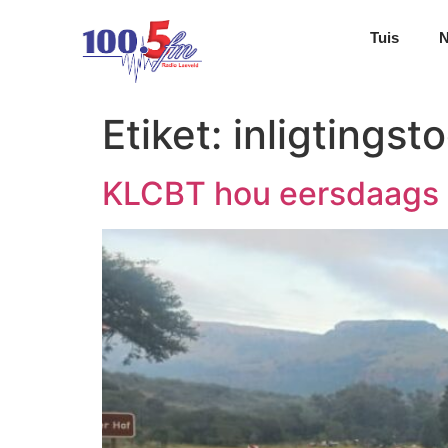
Tuis
Etiket:
inligtingst
KLCBT hou eersdaags i