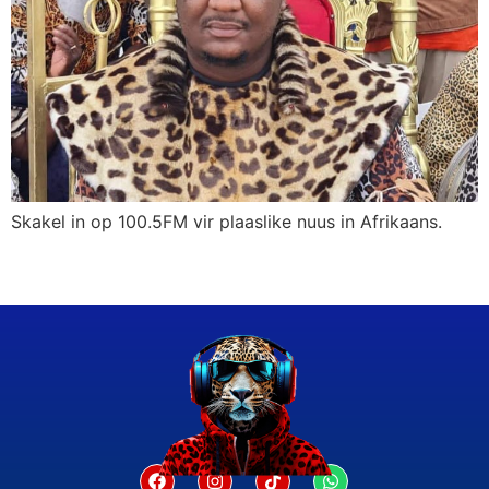
Skakel in op 100.5FM vir plaaslike nuus in Afrikaans.