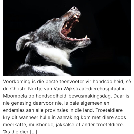
Voorkoming is die beste teenvoeter vir hondsdolheid, sê
dr. Christo Nortje van Van Wijkstraat-dierehospitaal in
Mbombela op hondsdolheid-bewusmakingsdag. Daar is
nie genesing daarvoor nie, is baie algemeen en
endemies aan alle provinsies in die land. Troeteldiere
kry dit wanneer hulle in aanraking kom met diere soos
meerkatte, muishonde, jakkalse of ander troeteldiere.
“As die dier […]