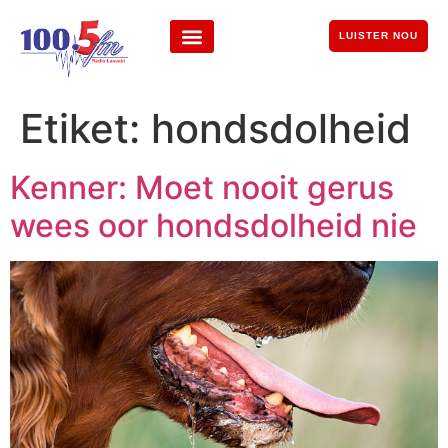
LUISTER NOU
Etiket:
hondsdolheid
Kenner: Moet nooit gerus
wees oor hondsdolheid nie