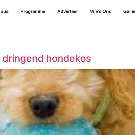
Nuus
Programme
Adverteer
Wie’s Ons
Galle
g dringend hondekos