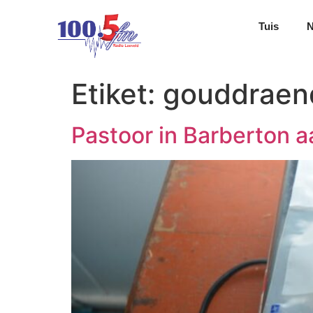
Tuis
Etiket:
gouddraend
Pastoor in Barberton 