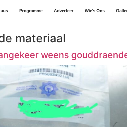
Nuus
Programme
Adverteer
Wie’s Ons
Galle
e materiaal
aangekeer weens gouddraende