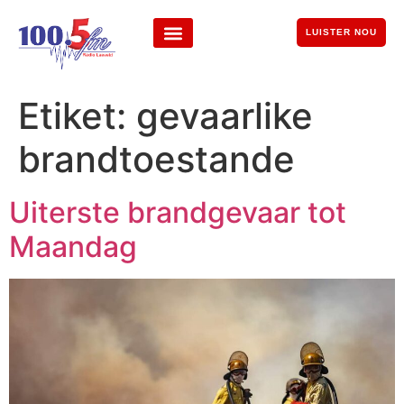
LUISTER NOU
Etiket:
gevaarlike
brandtoestande
Uiterste brandgevaar tot
Maandag