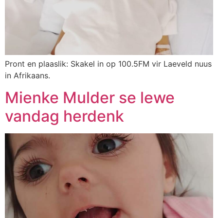
Pront en plaaslik: Skakel in op 100.5FM vir Laeveld nuus
in Afrikaans.
Mienke Mulder se lewe
vandag herdenk