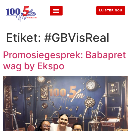
LUISTER NOU
Etiket:
#GBVisReal
Promosiegesprek: Babapret
wag by Ekspo