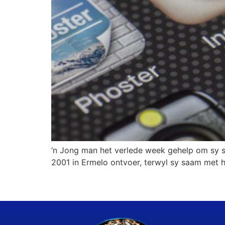
‘n Jong man het verlede week gehelp om sy su
2001 in Ermelo ontvoer, terwyl sy saam met h