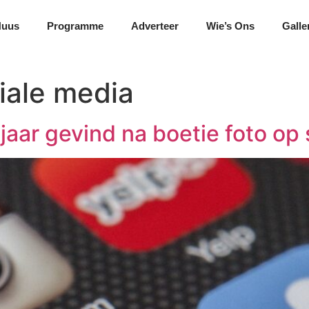
Nuus
Programme
Adverteer
Wie’s Ons
Galle
iale media
aar gevind na boetie foto op 