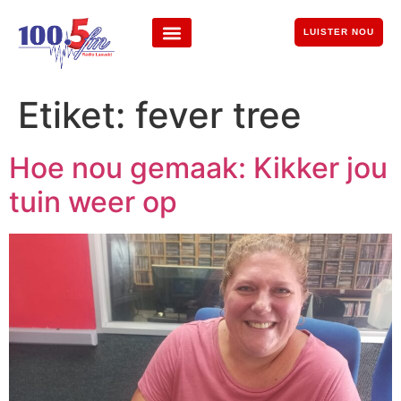
LUISTER NOU
Etiket:
fever tree
Hoe nou gemaak: Kikker jou
tuin weer op