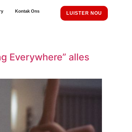
ry
Kontak Ons
LUISTER NOU
g Everywhere” alles