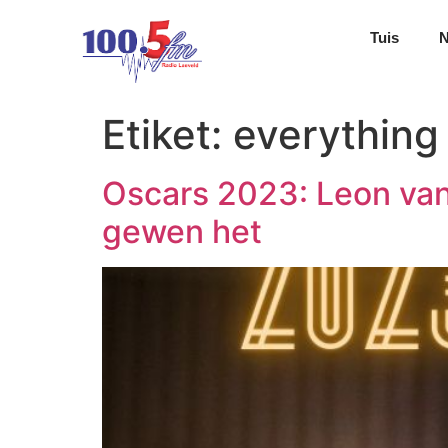
Tuis
Etiket:
everything
Oscars 2023: Leon van
gewen het