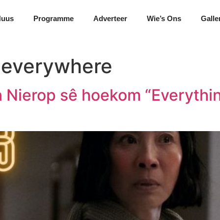
Nuus
Programme
Adverteer
Wie’s Ons
Galle
 everywhere
 Nierop sê hoekom “Everythin