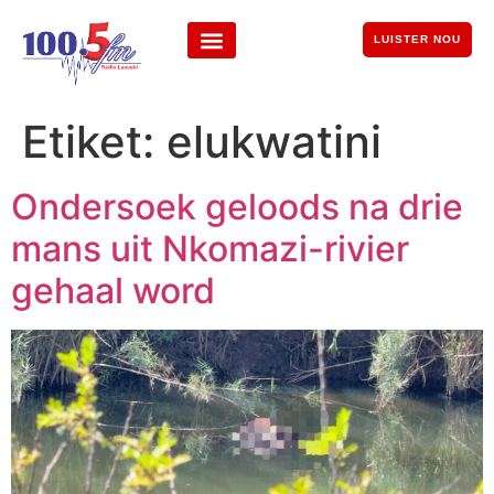
LUISTER NOU
Etiket:
elukwatini
Ondersoek geloods na drie
mans uit Nkomazi-rivier
gehaal word