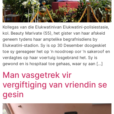
Kollegas van die Elukwatinivan Elukwatini-polisiestasie,
kol. Beauty Marivate (55), het gister van haar afskeid
geneem tydens haar amptelike begrafnisdiens by
Elukwatini-stadion. Sy is op 30 Desember doogeskiet
toe sy gereageer het op ‘n noodroep oor ‘n sakeroof en
verdagtes op haar voertuig losgebrand het. Sy is
gewond en is hospitaal toe gehaas, waar sy aan […]
Man vasgetrek vir
vergiftiging van vriendin se
gesin