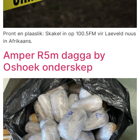
Pront en plaaslik: Skakel in op 100.5FM vir Laeveld nuus
in Afrikaans.
Amper R5m dagga by
Oshoek onderskep