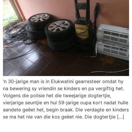
‘n 30-jarige man is in Elukwatini gearresteer omdat hy
na bewering sy vriendin se kinders en pa vergiftig het.
Volgens die polisie het die tweejarige dogtertjie,
vierjarige seuntjie en hul 59-jarige oupa kort nadat hulle
aandete geëet het, begin braak. Die verdagte en kinders
se ma het nie van die kos geëet nie. Die dogtertjie […]