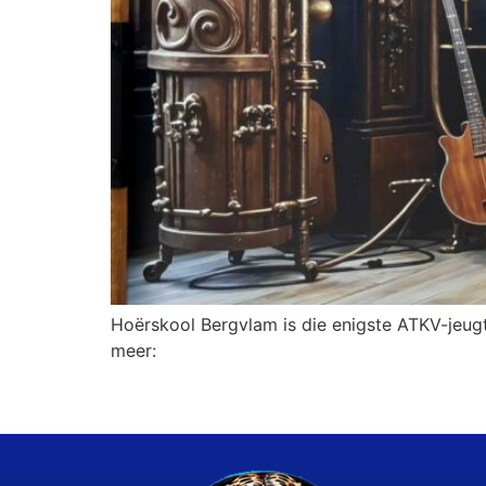
Hoërskool Bergvlam is die enigste ATKV-jeugta
meer: