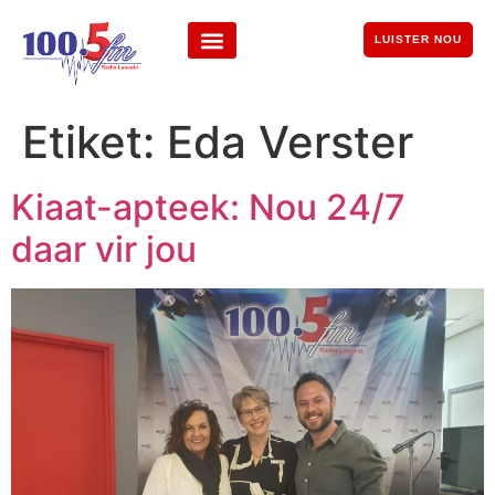
LUISTER NOU
Etiket:
Eda Verster
Kiaat-apteek: Nou 24/7
daar vir jou