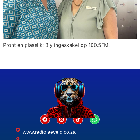
Pront en plaaslik: Bly ingeskakel op 100.5FM.
www.radiolaeveld.co.za