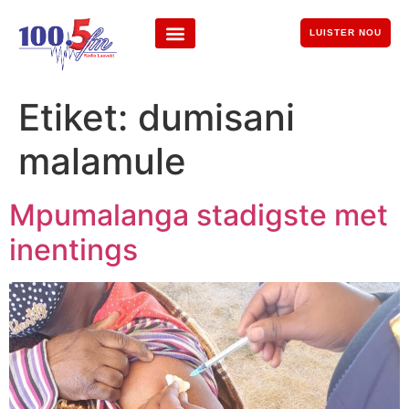
LUISTER NOU
Etiket:
dumisani
malamule
Mpumalanga stadigste met
inentings