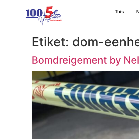
Tuis
Etiket:
dom-eenhe
Bomdreigement by Nels