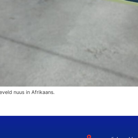
eveld nuus in Afrikaans.